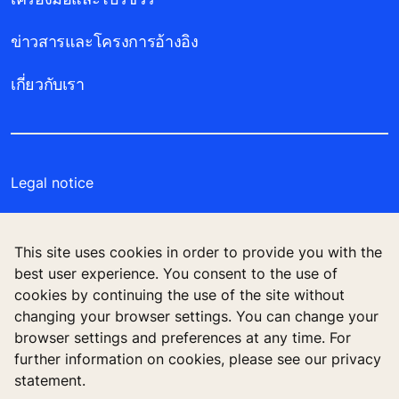
ข่าวสารและโครงการอ้างอิง
เกี่ยวกับเรา
Legal notice
Data File Description
This site uses cookies in order to provide you with the
Privacy Statement
best user experience. You consent to the use of
cookies by continuing the use of the site without
Manage cookie preferences
changing your browser settings. You can change your
browser settings and preferences at any time. For
further information on cookies, please see our privacy
statement.
บริษัท โคเน่ จำกัด (มหาชน) 555 รสา วัน (อาคารบี)