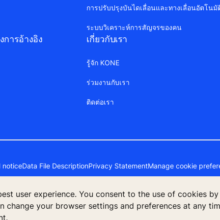
การปรับปรุงบันไดเลื่อนและทางเลื่อนอัตโนมัต
ระบบวิเคราะห์การสัญจรของคน
การอ้างอิง
เกี่ยวกับเรา
รู้จัก KONE
ร่วมงานกับเรา
ติดต่อเรา
 notice
Data File Description
Privacy Statement
Manage cookie prefer
 best user experience. You consent to the use of cookies by
an change your browser settings and preferences at any time
าชน) 555 รสา วัน (อาคารบี) ชั้น 26 ถนนพหลโยธิน แขวงจตุจักร เขตจตุจ
nt.