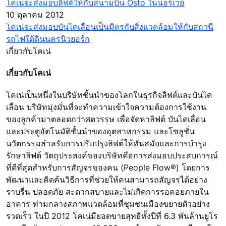
โคเน่จะส่งมอบลิฟต์ให้กับสนามบิน Osto ในนอร์เวย์
10 ตุลาคม 2012
โคเน่จะส่งมอบบันไดเลื่อนเป็นมิตรกับสิ่งแวดล้อมให้กับสถานี
รถไฟใต้ดินนครนิวยอร์ก
เกี่ยวกับโคเน่
เกี่ยวกับโคเน่
โคเน่เป็นหนึ่งในบริษัทชั้นนำของโลกในธุรกิจลิฟต์และบันได
เลื่อน บริษัทมุ่งมั่นที่จะทำความเข้าใจความต้องการใช้งาน
ของลูกค้ามาตลอดกว่าศตวรรษ เพื่อจัดหาลิฟต์ บันไดเลื่อน
และประตูอัตโนมัติชั้นนำของอุตสาหกรรม และโซลูชั่น
นวัตกรรมสำหรับการปรับปรุงลิฟต์ให้ทันสมัยและการบำรุง
รักษาลิฟต์ วัตถุประสงค์ของบริษัทคือการส่งมอบประสบการณ์
ที่ดีที่สุดสำหรับการสัญจรของคน (People Flow®) โดยการ
พัฒนาและคิดค้นวิธีการที่ช่วยให้คนสามารถสัญจรได้อย่าง
ราบรื่น ปลอดภัย สะดวกสบายและไม่เกิดการรอคอยภายใน
อาคาร ท่ามกลางสภาพแวดล้อมที่ชุมชนเมืองขยายตัวอย่าง
รวดเร็ว ในปี 2012 โคเน่มียอดขายสุทธิทั้งปีที่ 6.3 พันล้านยูโร