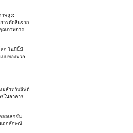
ภาพสูง:
ับการตัดสินจาก
งคุณภาพการ
ก ในปีนี้มี
อกแบบของพวก
หม่สำหรับลิฟต์
ัญจรในอาคาร
 คอลเลกชัน
นเอกลักษณ์