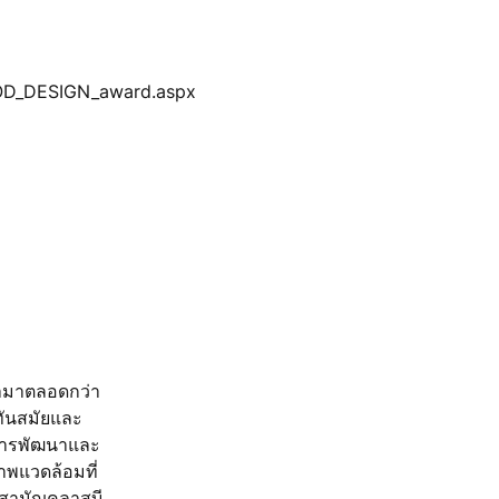
GOOD_DESIGN_award.aspx
ค้ามาตลอดกว่า
ทันสมัยและ
ยการพัฒนาและ
พแวดล้อมที่
้นสามัญคลาสบี