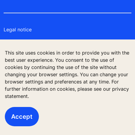
Legal notice
Data File Description
This site uses cookies in order to provide you with the
Privacy Statement
best user experience. You consent to the use of
cookies by continuing the use of the site without
Manage cookie preferences
changing your browser settings. You can change your
browser settings and preferences at any time. For
further information on cookies, please see our privacy
statement.
บริษัท โคเน่ จำกัด (มหาชน) 555 รสา วัน (อาคารบี)
ชั้น 26 ถนนพหลโยธิน แขวงจตุจักร เขตจตุจักร
กรุงเทพมหานคร 10900
Accept